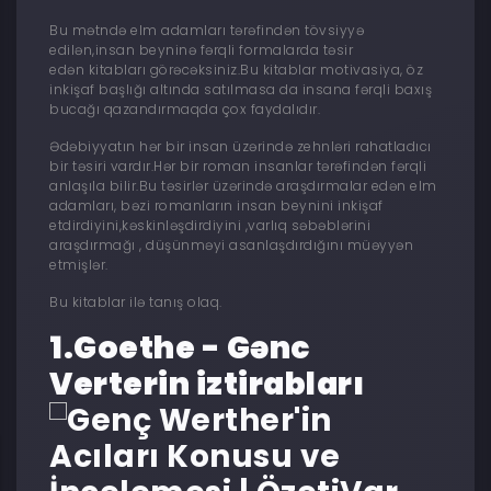
Bu mətndə elm adamları tərəfindən tövsiyyə
edilən,insan beyninə fərqli formalarda təsir
edən kitabları görəcəksiniz.Bu kitablar motivasiya, öz
inkişaf başlığı altında satılmasa da insana fərqli baxış
bucağı qazandırmaqda çox faydalıdır.
Ədəbiyyatın hər bir insan üzərində zehnləri rahatladıcı
bir təsiri vardır.Hər bir roman insanlar tərəfindən fərqli
anlaşıla bilir.Bu təsirlər üzərində araşdırmalar edən elm
adamları, bəzi romanların insan beynini inkişaf
etdirdiyini,kəskinləşdirdiyini ,varlıq səbəblərini
araşdırmağı , düşünməyi asanlaşdırdığını müəyyən
etmişlər.
Bu kitablar ilə tanış olaq.
1.Goethe - Gənc
Verterin iztirabları